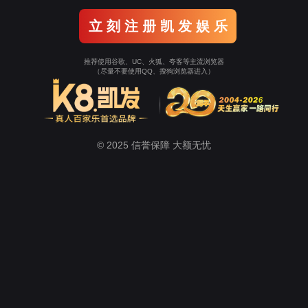
立 刻 注 册 凯 发 娱 乐
推荐使用谷歌、UC、火狐、夸客等主流浏览器
（尽量不要使用QQ、搜狗浏览器进入）
© 2025 信誉保障 大额无忧